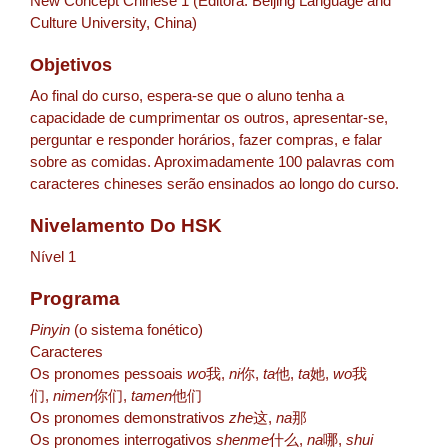
New Concept Chinese 1 (Editora: Beijing Language and
Culture University, China)
Objetivos
Ao final do curso, espera-se que o aluno tenha a
capacidade de cumprimentar os outros, apresentar-se,
perguntar e responder horários, fazer compras, e falar
sobre as comidas. Aproximadamente 100 palavras com
caracteres chineses serão ensinados ao longo do curso.
Nivelamento Do HSK
Nível 1
Programa
Pinyin
(o sistema fonético)
Caracteres
Os pronomes pessoais
wo
我,
ni
你,
ta
他,
ta
她,
wo
我
们,
nimen
你们,
tamen
他们
Os pronomes demonstrativos
zhe
这,
na
那
Os pronomes interrogativos
shenme
什么,
na
哪,
shui