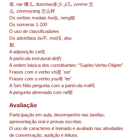
谁,
nar
哪儿,
duoshao
多少,
ji
几,
zenme
怎
么,
zenmeyang
怎么样
Os verbos modais
hui
会,
neng
能
Os números 1-100
O uso de classificadores
Os advérbios
bu
不,
mei
没,
dou
都,
A adposição
zai
在
A partícula estrutural
de
的
A ordem básica dos constituintes: “Sujeito-Verbo-Objeto”
Frases com o verbo
shi
是 '
ser'
Frases com o verbo
you
有 'ter'
A Sim-Não pergunta com a partícula
ma
吗
A pergunta abreviada com
ne
呢
Avaliação
Participação em aula, desempenho nas tarefas,
apresentação oral e provas escritas.
O uso de caracteres é treinado e avaliado nas atividades
de conversação, audição e leitura.